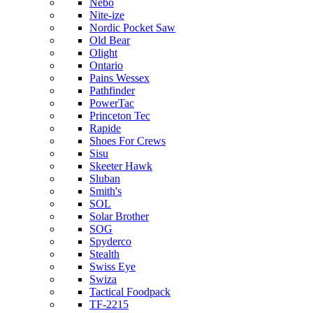
Nebo
Nite-ize
Nordic Pocket Saw
Old Bear
Olight
Ontario
Pains Wessex
Pathfinder
PowerTac
Princeton Tec
Rapide
Shoes For Crews
Sisu
Skeeter Hawk
Sluban
Smith's
SOL
Solar Brother
SOG
Spyderco
Stealth
Swiss Eye
Swiza
Tactical Foodpack
TF-2215