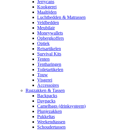
Jerrycans
Kookgerei
Maaltijden
Luchtbedden & Matrassen
Veldbedden
Meubilair
Moneywallets
Opbergkoffers
Optiek
Reisartikelen
Survival Kits
Tenten
Tentharingen
Toiletartikelen
Touw
Visgerei
Accessoires
Rugzakken & Tassen
Backpacks
Daypacks
Camelbags (drinksysteem)
Plunjezakken
Pukkeltas
Weekendtassen
Schoudertassen