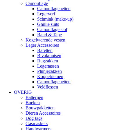
Camouflage
Camouflagenetten
Legerverf
Schmink (make-up)
Ghillie suits
Camouflage stof
Band & Tape
Kogelwerende vesten
Leger Accessoires
Baretten
Bivakmutsen
Rugzakken
Legertassen
Plunjezakken
Koppelriemen
Camouflagenetten
Veldflessen
OVERIG
Batterijen
Boeken
Bouwpakketten
Dieren Accessoires
Dog-tags
Gasmaskers
Handwarmers