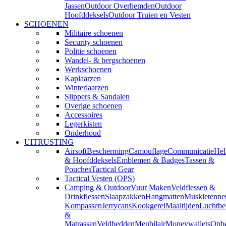
Jassen
Outdoor Overhemden
Outdoor
Hoofddeksels
Outdoor Truien en Vesten
SCHOENEN
Militaire schoenen
Security schoenen
Politie schoenen
Wandel- & bergschoenen
Werkschoenen
Kaplaarzen
Winterlaarzen
Slippers & Sandalen
Overige schoenen
Accessoires
Legerkisten
Onderhoud
UITRUSTING
Airsoft
Bescherming
Camouflage
Communicatie
He
& Hoofddeksels
Emblemen & Badges
Tassen &
Pouches
Tactical Gear
Tactical Vesten (OPS)
Camping & Outdoor
Vuur Maken
Veldflessen &
Drinkflessen
Slaapzakken
Hangmatten
Muskietenne
Kompassen
Jerrycans
Kookgerei
Maaltijden
Luchtbe
&
Matrassen
Veldbedden
Meubilair
Moneywallets
Opbe