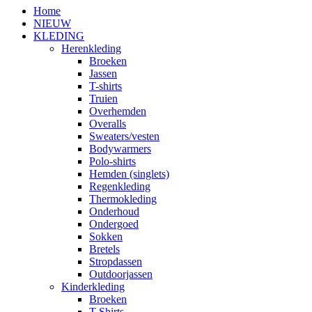
Home
NIEUW
KLEDING
Herenkleding
Broeken
Jassen
T-shirts
Truien
Overhemden
Overalls
Sweaters/vesten
Bodywarmers
Polo-shirts
Hemden (singlets)
Regenkleding
Thermokleding
Onderhoud
Ondergoed
Sokken
Bretels
Stropdassen
Outdoorjassen
Kinderkleding
Broeken
T-Shirts