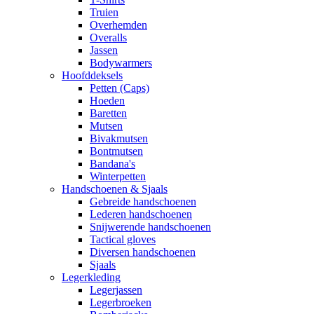
Truien
Overhemden
Overalls
Jassen
Bodywarmers
Hoofddeksels
Petten (Caps)
Hoeden
Baretten
Mutsen
Bivakmutsen
Bontmutsen
Bandana's
Winterpetten
Handschoenen & Sjaals
Gebreide handschoenen
Lederen handschoenen
Snijwerende handschoenen
Tactical gloves
Diversen handschoenen
Sjaals
Legerkleding
Legerjassen
Legerbroeken