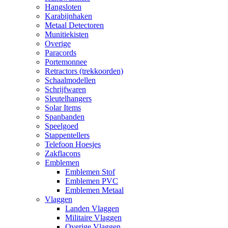
Hangsloten
Karabijnhaken
Metaal Detectoren
Munitiekisten
Overige
Paracords
Portemonnee
Retractors (trekkoorden)
Schaalmodellen
Schrijfwaren
Sleutelhangers
Solar Items
Spanbanden
Speelgoed
Stappentellers
Telefoon Hoesjes
Zakflacons
Emblemen
Emblemen Stof
Emblemen PVC
Emblemen Metaal
Vlaggen
Landen Vlaggen
Militaire Vlaggen
Overige Vlaggen