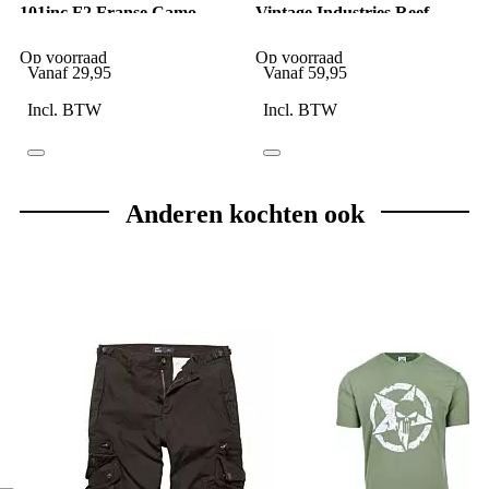
101inc F2 Franse Camo
Vintage Industries Reef
Broek
pantalon black
Op voorraad
Op voorraad
Vanaf
29,95
Vanaf
59,95
Incl. BTW
Incl. BTW
Anderen kochten ook