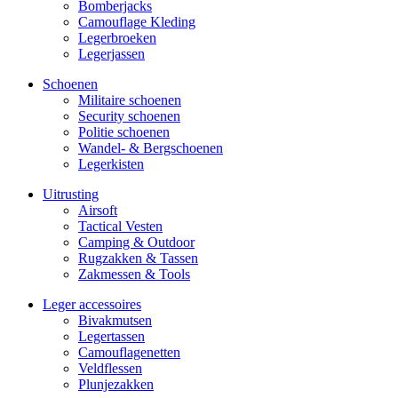
Bomberjacks
Camouflage Kleding
Legerbroeken
Legerjassen
Schoenen
Militaire schoe­nen
Security schoenen
Politie schoenen
Wandel- & Berg­­schoenen
Legerkisten
Uitrusting
Airsoft
Tactical Ves­ten
Camping & Outdoor
Rugzakken & Tassen
Zakmessen & Tools
Leger accessoires
Bivakmutsen
Legertassen
Camouflage­­netten
Veldflessen
Plunjezakken