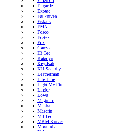
Emerson
Engarde
Exotac
Fallkniven
Fiskars
FMA
Fosco
Fostex
Fox
Ganzo
Hi-Tec
Katadyn
Key-Bak
KH Security
Leatherman
Life-Line
Light My Fire
Linder
Lowa
Magnum
Makhai
Maserin
Mil-Tec
MKM Knives
Morakniv