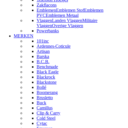
Zakflacons
Emblemen
Emblemen Stof
Emblemen
PVC
Emblemen Metaal
Vlaggen
Landen Vlaggen
Militaire
Vlaggen
Overige Vlaggen
Powerbanks
MERKEN
101inc
Ardennes-Coticule
Artisan
Barska
B.C.B.
Benchmade
Black Eagle
Blackrock
Blackstone
Bollé
Boomerang
Brusletto
Buck
Camillus
Clip & Carry
Cold Steel
Cytac