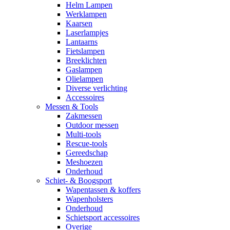
Helm Lampen
Werklampen
Kaarsen
Laserlampjes
Lantaarns
Fietslampen
Breeklichten
Gaslampen
Olielampen
Diverse verlichting
Accessoires
Messen & Tools
Zakmessen
Outdoor messen
Multi-tools
Rescue-tools
Gereedschap
Meshoezen
Onderhoud
Schiet- & Boogsport
Wapentassen & koffers
Wapenholsters
Onderhoud
Schietsport accessoires
Overige