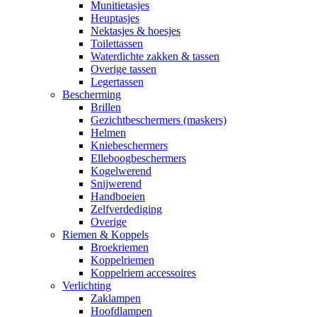
Munitietasjes
Heuptasjes
Nektasjes & hoesjes
Toilettassen
Waterdichte zakken & tassen
Overige tassen
Legertassen
Bescherming
Brillen
Gezichtbeschermers (maskers)
Helmen
Kniebeschermers
Elleboogbeschermers
Kogelwerend
Snijwerend
Handboeien
Zelfverdediging
Overige
Riemen & Koppels
Broekriemen
Koppelriemen
Koppelriem accessoires
Verlichting
Zaklampen
Hoofdlampen