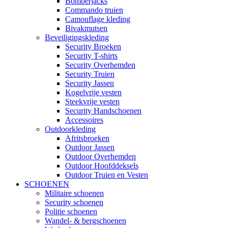
Bomberjacks
Commando truien
Camouflage kleding
Bivakmutsen
Beveiligingskleding
Security Broeken
Security T-shirts
Security Overhemden
Security Truien
Security Jassen
Kogelvrije vesten
Steekvrije vesten
Security Handschoenen
Accessoires
Outdoorkleding
Afritsbroeken
Outdoor Jassen
Outdoor Overhemden
Outdoor Hoofddeksels
Outdoor Truien en Vesten
SCHOENEN
Militaire schoenen
Security schoenen
Politie schoenen
Wandel- & bergschoenen