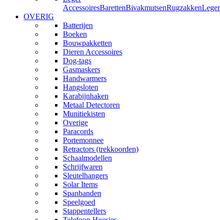
Accessoires
Baretten
Bivakmutsen
Rugzakken
Leger
OVERIG
Batterijen
Boeken
Bouwpakketten
Dieren Accessoires
Dog-tags
Gasmaskers
Handwarmers
Hangsloten
Karabijnhaken
Metaal Detectoren
Munitiekisten
Overige
Paracords
Portemonnee
Retractors (trekkoorden)
Schaalmodellen
Schrijfwaren
Sleutelhangers
Solar Items
Spanbanden
Speelgoed
Stappentellers
Telefoon Hoesjes