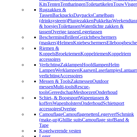
Kits
Tenten
Tentharingen
Toiletartikelen
Touw
Visger
Rugzakken &
Tassen
Backpacks
Daypacks
Camelbags
(drinksysteem)
Plunjezakken
Pukkeltas
Weekendtas
& hoesjes
Toilettassen
Waterdichte zakken &
tassen
Overige tassen
Legertassen
Bescherming
Brillen
Gezichtbeschermers
(maskers)
Helmen
Kniebeschermers
Elleboogbesche
Riemen &
Koppels
Broekriemen
Koppelriemen
Koppelriem
accessoires
Verlichting
Zaklampen
Hoofdlampen
Helm
Lampen
Werklampen
Kaarsen
Laserlampjes
Lantaar
verlichting
Accessoires
Messen & Tools
Zakmessen
Outdoor
messen
Multi-tools
Rescue-
tools
Gereedschap
Meshoezen
Onderhoud
Schiet- & Boogsport
Wapentassen &
koffers
Wapenholsters
Onderhoud
Schietsport
accessoires
Overige
Camouflage
Camouflagenetten
Legerverf
Schmink
(make-up)
Ghillie suits
Camouflage stof
Band &
Tape
Kogelwerende vesten
Leger