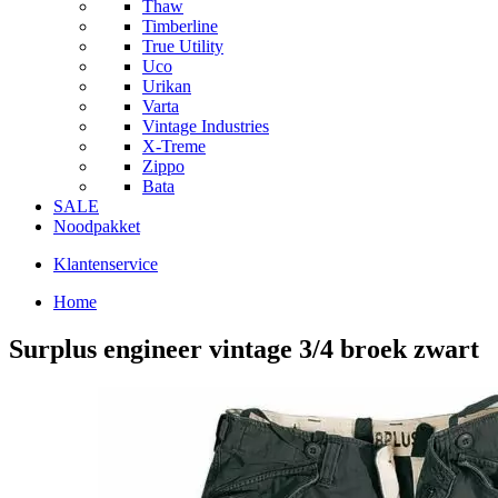
Thaw
Timberline
True Utility
Uco
Urikan
Varta
Vintage Industries
X-Treme
Zippo
Bata
SALE
Noodpakket
Klantenservice
Home
Surplus engineer vintage 3/4 broek zwart