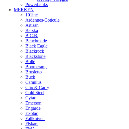
Powerbanks
MERKEN
101inc
Ardennes-Coticule
Artisan
Barska
B.C.B.
Benchmade
Black Eagle
Blackrock
Blackstone
Bollé
Boomerang
Brusletto
Buck
Camillus
Clip & Carry
Cold Steel
Cytac
Emerson
Engarde
Exotac
Fallkniven
Fiskars
FMA