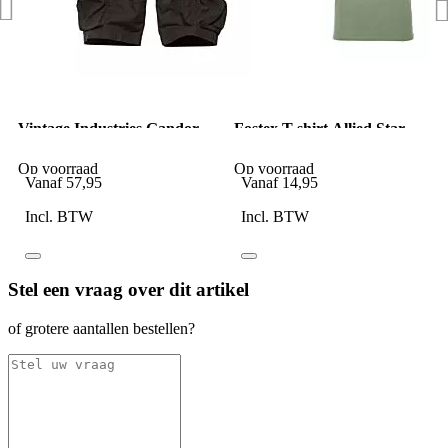
Vintage Industries Gandor
Fostex T-shirt Allied Star
shorts black
Punisher groen
Op voorraad
Op voorraad
Vanaf
57,95
Vanaf
14,95
Incl. BTW
Incl. BTW
Stel een vraag over dit artikel
of grotere aantallen bestellen?