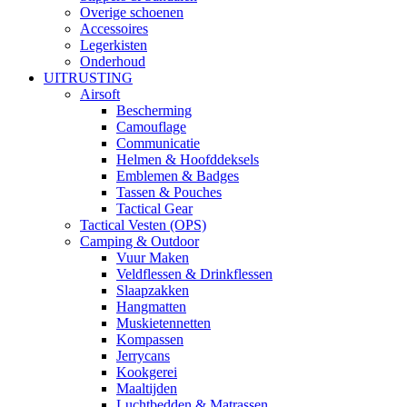
Overige schoenen
Accessoires
Legerkisten
Onderhoud
UITRUSTING
Airsoft
Bescherming
Camouflage
Communicatie
Helmen & Hoofddeksels
Emblemen & Badges
Tassen & Pouches
Tactical Gear
Tactical Vesten (OPS)
Camping & Outdoor
Vuur Maken
Veldflessen & Drinkflessen
Slaapzakken
Hangmatten
Muskietennetten
Kompassen
Jerrycans
Kookgerei
Maaltijden
Luchtbedden & Matrassen