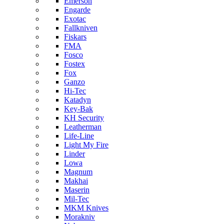
Emerson
Engarde
Exotac
Fallkniven
Fiskars
FMA
Fosco
Fostex
Fox
Ganzo
Hi-Tec
Katadyn
Key-Bak
KH Security
Leatherman
Life-Line
Light My Fire
Linder
Lowa
Magnum
Makhai
Maserin
Mil-Tec
MKM Knives
Morakniv