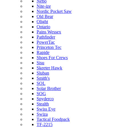
Nebo
Nite-ize
Nordic Pocket Saw
Old Bear
Olight
Ontario
Pains Wessex
Pathfinder
PowerTac
Princeton Tec
Rapide
Shoes For Crews
Sisu
Skeeter Hawk
Sluban
Smith's
SOL
Solar Brother
SOG
Spyderco
Stealth
Swiss Eye
Swiza
Tactical Foodpack
TF-2215