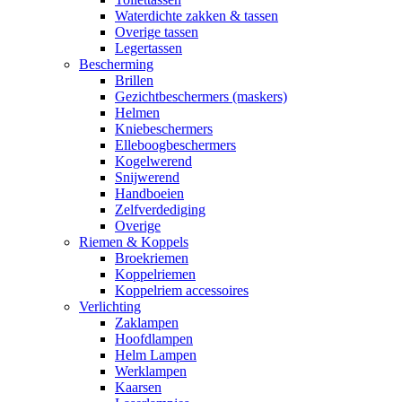
Waterdichte zakken & tassen
Overige tassen
Legertassen
Bescherming
Brillen
Gezichtbeschermers (maskers)
Helmen
Kniebeschermers
Elleboogbeschermers
Kogelwerend
Snijwerend
Handboeien
Zelfverdediging
Overige
Riemen & Koppels
Broekriemen
Koppelriemen
Koppelriem accessoires
Verlichting
Zaklampen
Hoofdlampen
Helm Lampen
Werklampen
Kaarsen