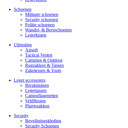
Schoenen
Militaire schoe­nen
Security schoenen
Politie schoenen
Wandel- & Berg­­schoenen
Legerkisten
Uitrusting
Airsoft
Tactical Ves­ten
Camping & Outdoor
Rugzakken & Tassen
Zakmessen & Tools
Leger accessoires
Bivakmutsen
Legertassen
Camouflage­­netten
Veldflessen
Plunjezakken
Security
Beveiligings­­kleding
Security Schoenen