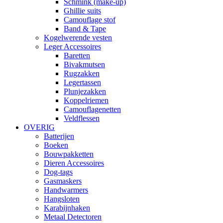
Schmink (make-up)
Ghillie suits
Camouflage stof
Band & Tape
Kogelwerende vesten
Leger Accessoires
Baretten
Bivakmutsen
Rugzakken
Legertassen
Plunjezakken
Koppelriemen
Camouflagenetten
Veldflessen
OVERIG
Batterijen
Boeken
Bouwpakketten
Dieren Accessoires
Dog-tags
Gasmaskers
Handwarmers
Hangsloten
Karabijnhaken
Metaal Detectoren