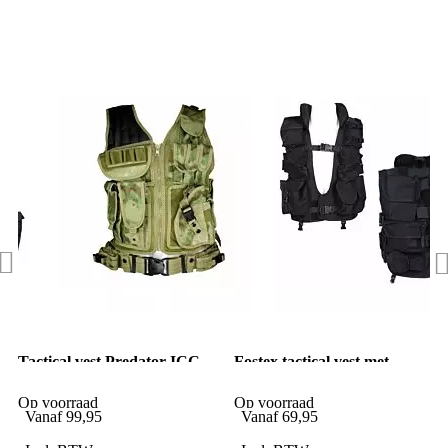
Tactical vest Predator ICC
Fostex tactical vest met
FG groen
kraag zwart
Op voorraad
Op voorraad
Vanaf
99,95
Vanaf
69,95