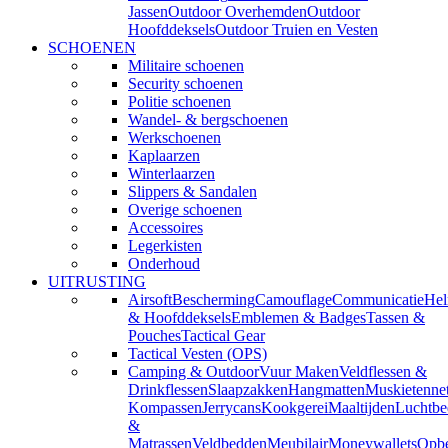
Jassen
Outdoor Overhemden
Outdoor
Hoofddeksels
Outdoor Truien en Vesten
SCHOENEN
Militaire schoenen
Security schoenen
Politie schoenen
Wandel- & bergschoenen
Werkschoenen
Kaplaarzen
Winterlaarzen
Slippers & Sandalen
Overige schoenen
Accessoires
Legerkisten
Onderhoud
UITRUSTING
Airsoft
Bescherming
Camouflage
Communicatie
He
& Hoofddeksels
Emblemen & Badges
Tassen &
Pouches
Tactical Gear
Tactical Vesten (OPS)
Camping & Outdoor
Vuur Maken
Veldflessen &
Drinkflessen
Slaapzakken
Hangmatten
Muskietenne
Kompassen
Jerrycans
Kookgerei
Maaltijden
Luchtbe
&
Matrassen
Veldbedden
Meubilair
Moneywallets
Opbe