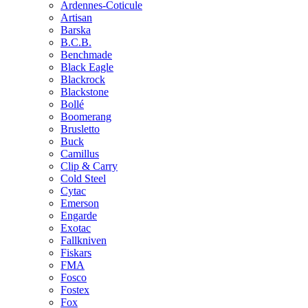
Ardennes-Coticule
Artisan
Barska
B.C.B.
Benchmade
Black Eagle
Blackrock
Blackstone
Bollé
Boomerang
Brusletto
Buck
Camillus
Clip & Carry
Cold Steel
Cytac
Emerson
Engarde
Exotac
Fallkniven
Fiskars
FMA
Fosco
Fostex
Fox