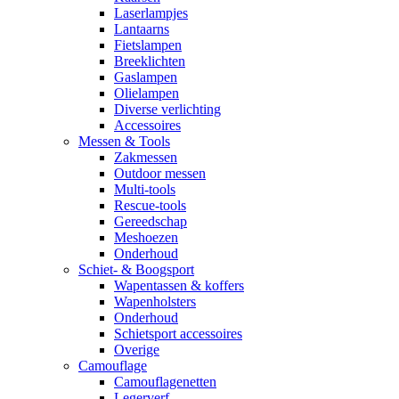
Laserlampjes
Lantaarns
Fietslampen
Breeklichten
Gaslampen
Olielampen
Diverse verlichting
Accessoires
Messen & Tools
Zakmessen
Outdoor messen
Multi-tools
Rescue-tools
Gereedschap
Meshoezen
Onderhoud
Schiet- & Boogsport
Wapentassen & koffers
Wapenholsters
Onderhoud
Schietsport accessoires
Overige
Camouflage
Camouflagenetten
Legerverf