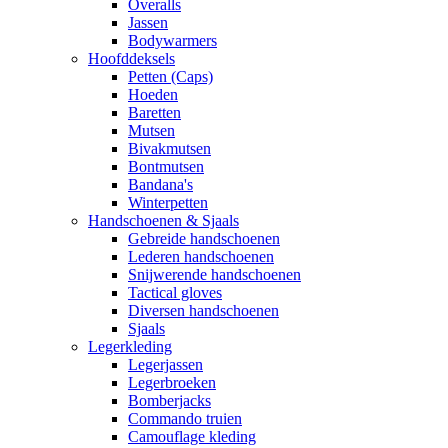
Overalls
Jassen
Bodywarmers
Hoofddeksels
Petten (Caps)
Hoeden
Baretten
Mutsen
Bivakmutsen
Bontmutsen
Bandana's
Winterpetten
Handschoenen & Sjaals
Gebreide handschoenen
Lederen handschoenen
Snijwerende handschoenen
Tactical gloves
Diversen handschoenen
Sjaals
Legerkleding
Legerjassen
Legerbroeken
Bomberjacks
Commando truien
Camouflage kleding