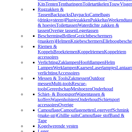
Kits
Tenten
Tentharingen
Toiletartikelen
Touw
Visger
Rugzakken &
Tassen
Backpacks
Daypacks
Camelbags
(drinksysteem)
Plunjezakken
Pukkeltas
Weekendtas
& hoesjes
Toilettassen
Waterdichte zakken &
tassen
Overige tassen
Legertassen
Bescherming
Brillen
Gezichtbeschermers
(maskers)
Helmen
Kniebeschermers
Elleboogbesche
Riemen &
Koppels
Broekriemen
Koppelriemen
Koppelriem
accessoires
Verlichting
Zaklampen
Hoofdlampen
Helm
Lampen
Werklampen
Kaarsen
Laserlampjes
Lantaar
verlichting
Accessoires
Messen & Tools
Zakmessen
Outdoor
messen
Multi-tools
Rescue-
tools
Gereedschap
Meshoezen
Onderhoud
Schiet- & Boogsport
Wapentassen &
koffers
Wapenholsters
Onderhoud
Schietsport
accessoires
Overige
Camouflage
Camouflagenetten
Legerverf
Schmink
(make-up)
Ghillie suits
Camouflage stof
Band &
Tape
Kogelwerende vesten
Leger