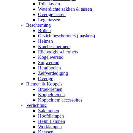
Toilettassen
Waterdichte zakken & tassen
Overige tassen
Legertassen
Bescherming
Brillen
Gezichtbeschermers (maskers)
Helmen
Kniebeschermers
Elleboogbeschermers
Kogelwerend
Snijwerend
Handboeien
Zelfverdediging
Overige
Riemen & Koppels
Broekriemen
Koppelriemen
Koppelriem accessoires
Verlichting
Zaklampen
Hoofdlampen
Helm Lampen
Werklampen
Kaarsen