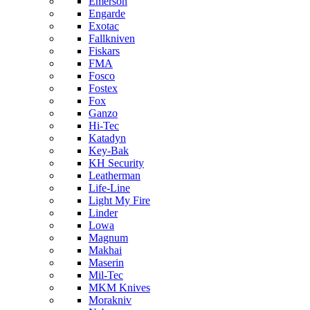
Emerson
Engarde
Exotac
Fallkniven
Fiskars
FMA
Fosco
Fostex
Fox
Ganzo
Hi-Tec
Katadyn
Key-Bak
KH Security
Leatherman
Life-Line
Light My Fire
Linder
Lowa
Magnum
Makhai
Maserin
Mil-Tec
MKM Knives
Morakniv