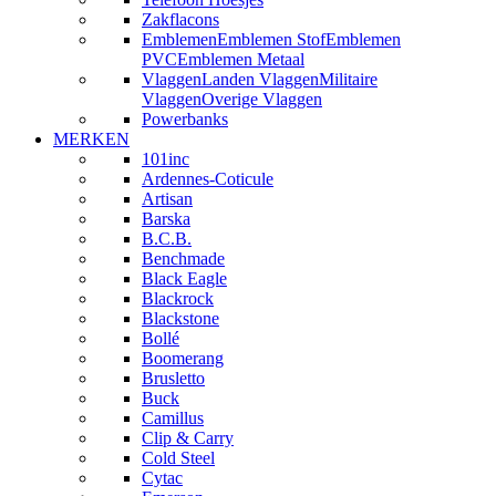
Zakflacons
Emblemen
Emblemen Stof
Emblemen
PVC
Emblemen Metaal
Vlaggen
Landen Vlaggen
Militaire
Vlaggen
Overige Vlaggen
Powerbanks
MERKEN
101inc
Ardennes-Coticule
Artisan
Barska
B.C.B.
Benchmade
Black Eagle
Blackrock
Blackstone
Bollé
Boomerang
Brusletto
Buck
Camillus
Clip & Carry
Cold Steel
Cytac