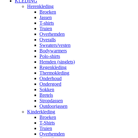
KLEDING
Herenkleding
Broeken
Jassen
T-shirts
Truien
Overhemden
Overalls
Sweaters/vesten
Bodywarmers
Polo-shirts
Hemden (singlets)
Regenkleding
Thermokleding
Onderhoud
Ondergoed
Sokken
Bretels
Stropdassen
Outdoorjassen
Kinderkleding
Broeken
T-Shirts
Truien
Overhemden