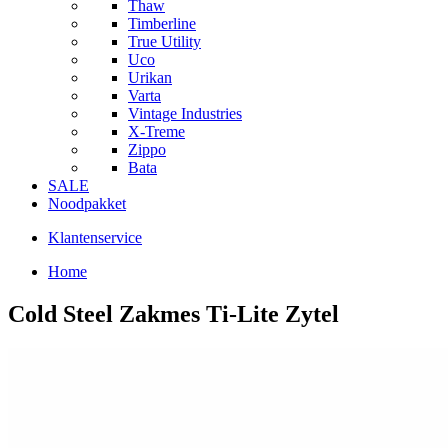
Thaw
Timberline
True Utility
Uco
Urikan
Varta
Vintage Industries
X-Treme
Zippo
Bata
SALE
Noodpakket
Klantenservice
Home
Cold Steel Zakmes Ti-Lite Zytel