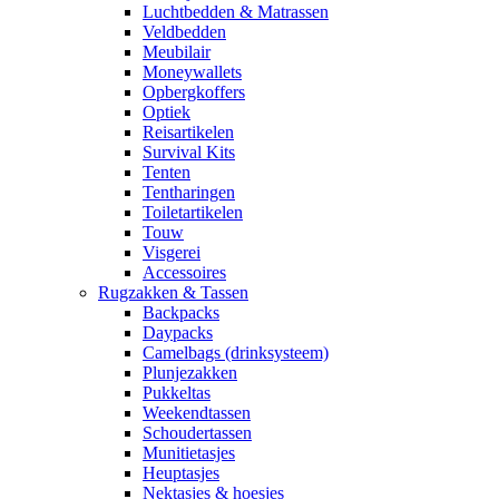
Luchtbedden & Matrassen
Veldbedden
Meubilair
Moneywallets
Opbergkoffers
Optiek
Reisartikelen
Survival Kits
Tenten
Tentharingen
Toiletartikelen
Touw
Visgerei
Accessoires
Rugzakken & Tassen
Backpacks
Daypacks
Camelbags (drinksysteem)
Plunjezakken
Pukkeltas
Weekendtassen
Schoudertassen
Munitietasjes
Heuptasjes
Nektasjes & hoesjes