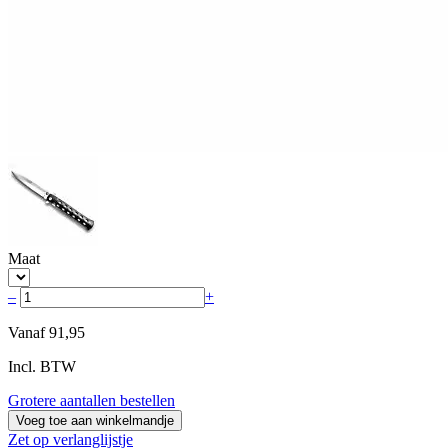
Maat
–
+
Vanaf
91,95
Incl. BTW
Grotere aantallen bestellen
Voeg toe aan winkelmandje
Zet op verlanglijstje