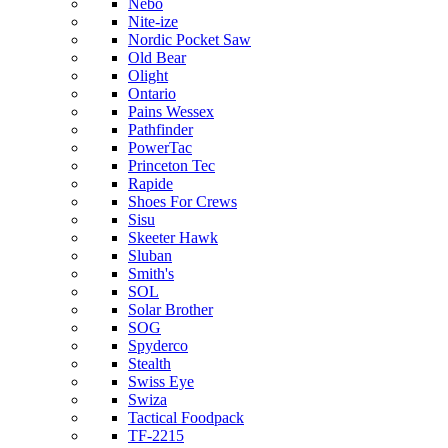
Nebo
Nite-ize
Nordic Pocket Saw
Old Bear
Olight
Ontario
Pains Wessex
Pathfinder
PowerTac
Princeton Tec
Rapide
Shoes For Crews
Sisu
Skeeter Hawk
Sluban
Smith's
SOL
Solar Brother
SOG
Spyderco
Stealth
Swiss Eye
Swiza
Tactical Foodpack
TF-2215