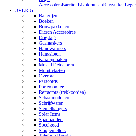
Accessoires
Baretten
Bivakmutsen
Rugzakken
Leger
OVERIG
Batterijen
Boeken
Bouwpakketten
Dieren Accessoires
Dog-tags
Gasmaskers
Handwarmers
Hangsloten
Karabijnhaken
Metaal Detectoren
Munitiekisten
Overige
Paracords
Portemonnee
Retractors (trekkoorden)
Schaalmodellen
Schrijfwaren
Sleutelhangers
Solar Items
Spanbanden
Speelgoed
Stappentellers
Telefoon Hoesjes