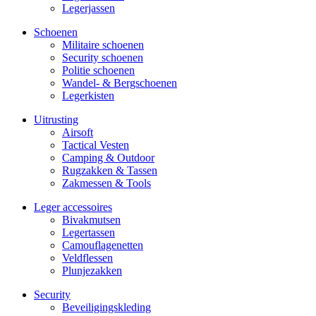
Legerjassen
Schoenen
Militaire schoe­nen
Security schoenen
Politie schoenen
Wandel- & Berg­­schoenen
Legerkisten
Uitrusting
Airsoft
Tactical Ves­ten
Camping & Outdoor
Rugzakken & Tassen
Zakmessen & Tools
Leger accessoires
Bivakmutsen
Legertassen
Camouflage­­netten
Veldflessen
Plunjezakken
Security
Beveiligings­­kleding