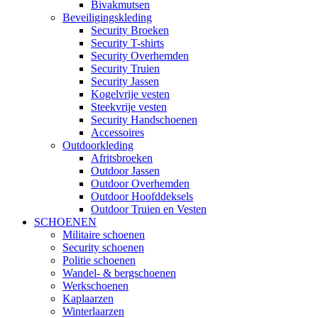
Bivakmutsen
Beveiligingskleding
Security Broeken
Security T-shirts
Security Overhemden
Security Truien
Security Jassen
Kogelvrije vesten
Steekvrije vesten
Security Handschoenen
Accessoires
Outdoorkleding
Afritsbroeken
Outdoor Jassen
Outdoor Overhemden
Outdoor Hoofddeksels
Outdoor Truien en Vesten
SCHOENEN
Militaire schoenen
Security schoenen
Politie schoenen
Wandel- & bergschoenen
Werkschoenen
Kaplaarzen
Winterlaarzen