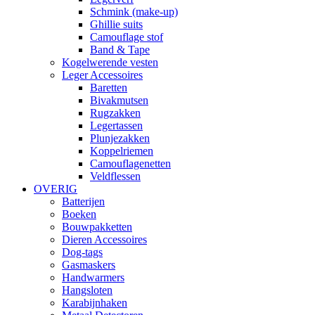
Schmink (make-up)
Ghillie suits
Camouflage stof
Band & Tape
Kogelwerende vesten
Leger Accessoires
Baretten
Bivakmutsen
Rugzakken
Legertassen
Plunjezakken
Koppelriemen
Camouflagenetten
Veldflessen
OVERIG
Batterijen
Boeken
Bouwpakketten
Dieren Accessoires
Dog-tags
Gasmaskers
Handwarmers
Hangsloten
Karabijnhaken