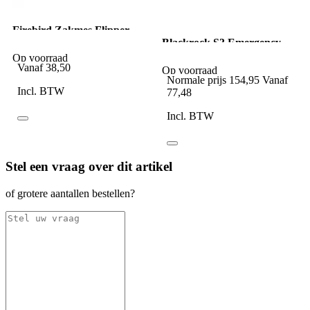
Firebird Zakmes Flipper
Dark Stainless D2
Blackrock S3 Emergency
Service Safety Boot
Op voorraad
Veiligheidsschoen zwart
Vanaf
38,50
Op voorraad
Normale prijs
154,95
Vanaf
Incl. BTW
77,48
Incl. BTW
Stel een vraag over dit artikel
of grotere aantallen bestellen?