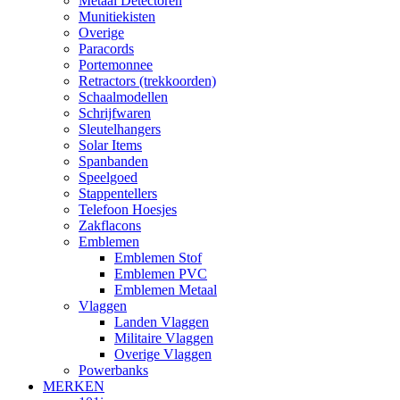
Metaal Detectoren
Munitiekisten
Overige
Paracords
Portemonnee
Retractors (trekkoorden)
Schaalmodellen
Schrijfwaren
Sleutelhangers
Solar Items
Spanbanden
Speelgoed
Stappentellers
Telefoon Hoesjes
Zakflacons
Emblemen
Emblemen Stof
Emblemen PVC
Emblemen Metaal
Vlaggen
Landen Vlaggen
Militaire Vlaggen
Overige Vlaggen
Powerbanks
MERKEN