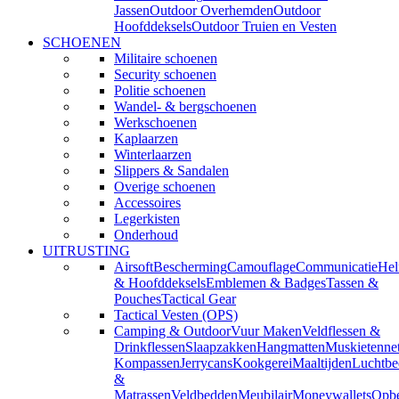
Jassen
Outdoor Overhemden
Outdoor
Hoofddeksels
Outdoor Truien en Vesten
SCHOENEN
Militaire schoenen
Security schoenen
Politie schoenen
Wandel- & bergschoenen
Werkschoenen
Kaplaarzen
Winterlaarzen
Slippers & Sandalen
Overige schoenen
Accessoires
Legerkisten
Onderhoud
UITRUSTING
Airsoft
Bescherming
Camouflage
Communicatie
He
& Hoofddeksels
Emblemen & Badges
Tassen &
Pouches
Tactical Gear
Tactical Vesten (OPS)
Camping & Outdoor
Vuur Maken
Veldflessen &
Drinkflessen
Slaapzakken
Hangmatten
Muskietenne
Kompassen
Jerrycans
Kookgerei
Maaltijden
Luchtbe
&
Matrassen
Veldbedden
Meubilair
Moneywallets
Opbe