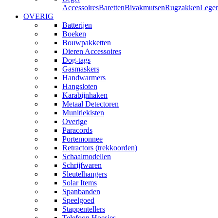
Accessoires
Baretten
Bivakmutsen
Rugzakken
Leger
OVERIG
Batterijen
Boeken
Bouwpakketten
Dieren Accessoires
Dog-tags
Gasmaskers
Handwarmers
Hangsloten
Karabijnhaken
Metaal Detectoren
Munitiekisten
Overige
Paracords
Portemonnee
Retractors (trekkoorden)
Schaalmodellen
Schrijfwaren
Sleutelhangers
Solar Items
Spanbanden
Speelgoed
Stappentellers
Telefoon Hoesjes