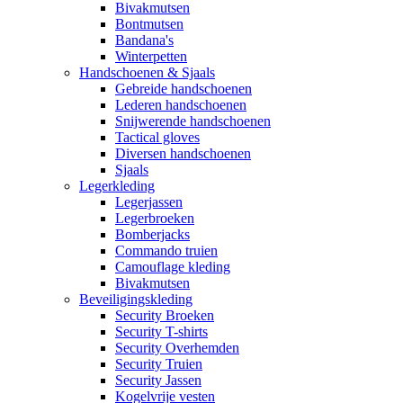
Bivakmutsen
Bontmutsen
Bandana's
Winterpetten
Handschoenen & Sjaals
Gebreide handschoenen
Lederen handschoenen
Snijwerende handschoenen
Tactical gloves
Diversen handschoenen
Sjaals
Legerkleding
Legerjassen
Legerbroeken
Bomberjacks
Commando truien
Camouflage kleding
Bivakmutsen
Beveiligingskleding
Security Broeken
Security T-shirts
Security Overhemden
Security Truien
Security Jassen
Kogelvrije vesten