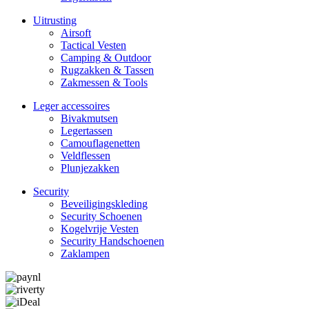
Uitrusting
Airsoft
Tactical Ves­ten
Camping & Outdoor
Rugzakken & Tassen
Zakmessen & Tools
Leger accessoires
Bivakmutsen
Legertassen
Camouflage­­netten
Veldflessen
Plunjezakken
Security
Beveiligings­­kleding
Security Schoenen
Kogelvrije Vesten
Security Hand­­schoenen
Zaklampen