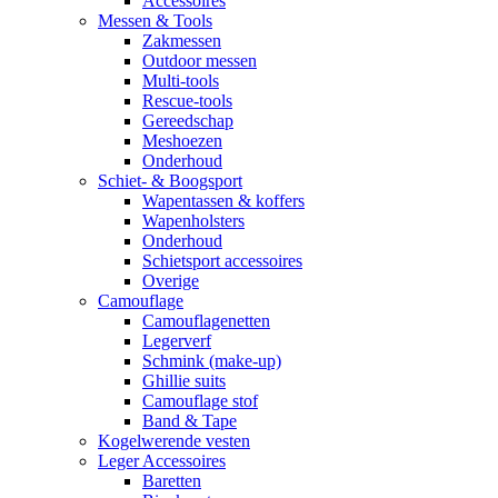
Accessoires
Messen & Tools
Zakmessen
Outdoor messen
Multi-tools
Rescue-tools
Gereedschap
Meshoezen
Onderhoud
Schiet- & Boogsport
Wapentassen & koffers
Wapenholsters
Onderhoud
Schietsport accessoires
Overige
Camouflage
Camouflagenetten
Legerverf
Schmink (make-up)
Ghillie suits
Camouflage stof
Band & Tape
Kogelwerende vesten
Leger Accessoires
Baretten