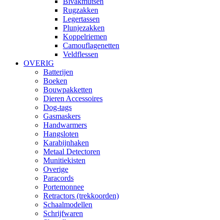
Bivakmutsen
Rugzakken
Legertassen
Plunjezakken
Koppelriemen
Camouflagenetten
Veldflessen
OVERIG
Batterijen
Boeken
Bouwpakketten
Dieren Accessoires
Dog-tags
Gasmaskers
Handwarmers
Hangsloten
Karabijnhaken
Metaal Detectoren
Munitiekisten
Overige
Paracords
Portemonnee
Retractors (trekkoorden)
Schaalmodellen
Schrijfwaren