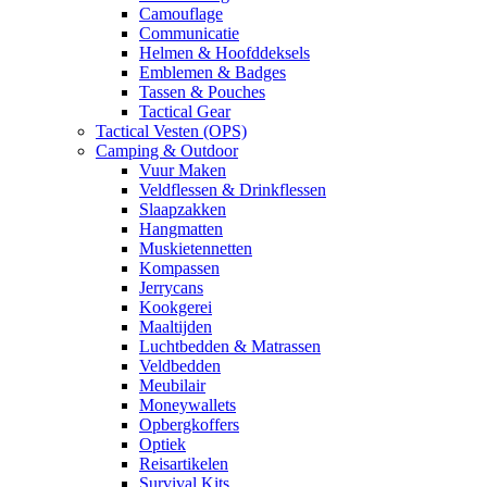
Camouflage
Communicatie
Helmen & Hoofddeksels
Emblemen & Badges
Tassen & Pouches
Tactical Gear
Tactical Vesten (OPS)
Camping & Outdoor
Vuur Maken
Veldflessen & Drinkflessen
Slaapzakken
Hangmatten
Muskietennetten
Kompassen
Jerrycans
Kookgerei
Maaltijden
Luchtbedden & Matrassen
Veldbedden
Meubilair
Moneywallets
Opbergkoffers
Optiek
Reisartikelen
Survival Kits