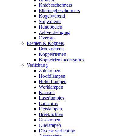
Kniebeschermers
Elleboogbeschermers
Kogelwerend
Snijwerend
Handboeien
Zelfverdediging
Overige
Riemen & Koppels
Broekriemen
Koppelriemen
Koppelriem accessoires
Verlichting
Zaklampen
Hoofdlampen
Helm Lampen
Werklampen
Kaarsen
Laserlampjes
Lantaarns
Fietslampen
Breeklichten
Gaslampen
Olielampen
Diverse verlichting