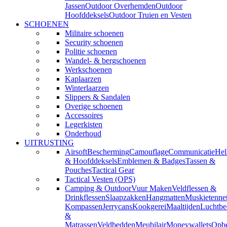
Jassen
Outdoor Overhemden
Outdoor
Hoofddeksels
Outdoor Truien en Vesten
SCHOENEN
Militaire schoenen
Security schoenen
Politie schoenen
Wandel- & bergschoenen
Werkschoenen
Kaplaarzen
Winterlaarzen
Slippers & Sandalen
Overige schoenen
Accessoires
Legerkisten
Onderhoud
UITRUSTING
Airsoft
Bescherming
Camouflage
Communicatie
He
& Hoofddeksels
Emblemen & Badges
Tassen &
Pouches
Tactical Gear
Tactical Vesten (OPS)
Camping & Outdoor
Vuur Maken
Veldflessen &
Drinkflessen
Slaapzakken
Hangmatten
Muskietenne
Kompassen
Jerrycans
Kookgerei
Maaltijden
Luchtbe
&
Matrassen
Veldbedden
Meubilair
Moneywallets
Opbe