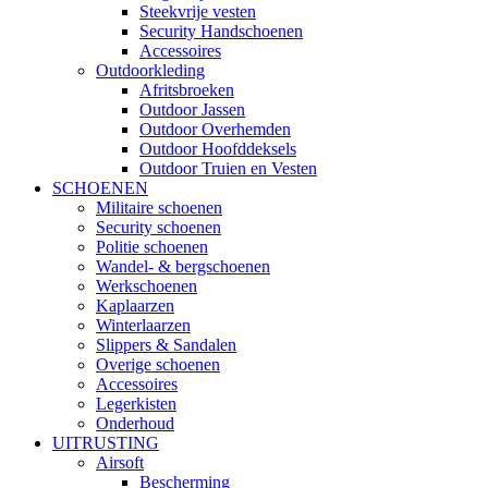
Steekvrije vesten
Security Handschoenen
Accessoires
Outdoorkleding
Afritsbroeken
Outdoor Jassen
Outdoor Overhemden
Outdoor Hoofddeksels
Outdoor Truien en Vesten
SCHOENEN
Militaire schoenen
Security schoenen
Politie schoenen
Wandel- & bergschoenen
Werkschoenen
Kaplaarzen
Winterlaarzen
Slippers & Sandalen
Overige schoenen
Accessoires
Legerkisten
Onderhoud
UITRUSTING
Airsoft
Bescherming