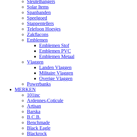
Sleutelhangers
Solar Items
Spanbanden
Speelgoed
Stappentellers
Telefoon Hoesjes
Zakflacons
Emblemen
Emblemen Stof
Emblemen PVC
Emblemen Metaal
Vlaggen
Landen Vlaggen
Militaire Vlaggen
Overige Vlaggen
Powerbanks
MERKEN
101inc
Ardennes-Coticule
Artisan
Barska
B.C.B.
Benchmade
Black Eagle
Blackrock