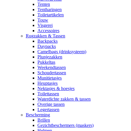
Tenten
Tentharingen
Toiletartikelen
Touw
Visgerei
Accessoires
Rugzakken & Tassen
Backpacks
Daypacks
Camelbags (drinksysteem)
Plunjezakken
Pukkeltas
Weekendtassen
Schoudertassen
Munitietasjes
Heuptasjes
Nektasjes & hoesjes
Toilettassen
Waterdichte zakken & tassen
Overige tassen
Legertassen
Bescherming
Brillen
Gezichtbeschermers (maskers)
Helmen