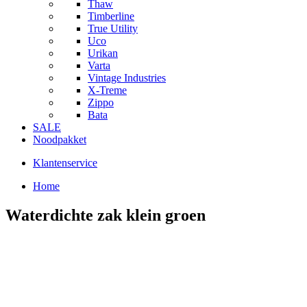
Thaw
Timberline
True Utility
Uco
Urikan
Varta
Vintage Industries
X-Treme
Zippo
Bata
SALE
Noodpakket
Klantenservice
Home
Waterdichte zak klein groen