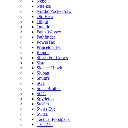
Nebo
Nite-ize
Nordic Pocket Saw
Old Bear
Olight
Ontario
Pains Wessex
Pathfinder
PowerTac
Princeton Tec
Rapide
Shoes For Crews
Sisu
Skeeter Hawk
Sluban
Smith's
SOL
Solar Brother
SOG
Spyderco
Stealth
Swiss Eye
Swiza
Tactical Foodpack
TF-2215