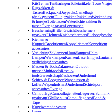
Kits
Tenten
Tentharingen
Toiletartikelen
Touw
Visger
Rugzakken &
Tassen
Backpacks
Daypacks
Camelbags
(drinksysteem)
Plunjezakken
Pukkeltas
Weekendtas
& hoesjes
Toilettassen
Waterdichte zakken &
tassen
Overige tassen
Legertassen
Bescherming
Brillen
Gezichtbeschermers
(maskers)
Helmen
Kniebeschermers
Elleboogbesche
Riemen &
Koppels
Broekriemen
Koppelriemen
Koppelriem
accessoires
Verlichting
Zaklampen
Hoofdlampen
Helm
Lampen
Werklampen
Kaarsen
Laserlampjes
Lantaar
verlichting
Accessoires
Messen & Tools
Zakmessen
Outdoor
messen
Multi-tools
Rescue-
tools
Gereedschap
Meshoezen
Onderhoud
Schiet- & Boogsport
Wapentassen &
koffers
Wapenholsters
Onderhoud
Schietsport
accessoires
Overige
Camouflage
Camouflagenetten
Legerverf
Schmink
(make-up)
Ghillie suits
Camouflage stof
Band &
Tape
Kogelwerende vesten
Leger