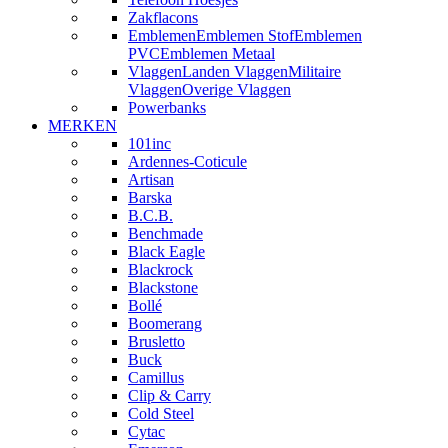
Zakflacons
Emblemen
Emblemen Stof
Emblemen
PVC
Emblemen Metaal
Vlaggen
Landen Vlaggen
Militaire
Vlaggen
Overige Vlaggen
Powerbanks
MERKEN
101inc
Ardennes-Coticule
Artisan
Barska
B.C.B.
Benchmade
Black Eagle
Blackrock
Blackstone
Bollé
Boomerang
Brusletto
Buck
Camillus
Clip & Carry
Cold Steel
Cytac