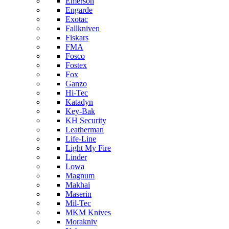
Emerson
Engarde
Exotac
Fallkniven
Fiskars
FMA
Fosco
Fostex
Fox
Ganzo
Hi-Tec
Katadyn
Key-Bak
KH Security
Leatherman
Life-Line
Light My Fire
Linder
Lowa
Magnum
Makhai
Maserin
Mil-Tec
MKM Knives
Morakniv