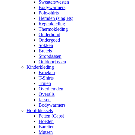
Sweaters/vesten
Bodywarmers
Polo-shirts
Hemden (singlets)
Regenkleding
Thermokleding
Onderhoud
Ondergoed
Sokken
Bretels
Stropdassen
Outdoorjassen
Kinderkleding
Broeken
T-Shirts
Truien
Overhemden
Overalls
Jassen
Bodywarmers
Hoofddeksels
Petten (Caps)
Hoeden
Baretten
Mutsen