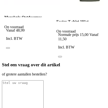
Morakniv Outdoormes
Scout 39 Safe Vossenbes
Fostex T-shirt 101st
Airborne chest groen
Op voorraad
Vanaf
48,99
Op voorraad
Normale prijs
15,00
Vanaf
Incl. BTW
11,50
Incl. BTW
Stel een vraag over dit artikel
of grotere aantallen bestellen?