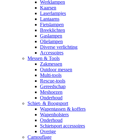
Werklampen
Kaarsen
Laserlampjes
Lantaarns
Fietslampen
Breeklichten
Gaslampen
Olielampen
Diverse verlichting
Accessoires
Messen & Tools
Zakmessen
Outdoor messen
Multi-tools
Rescue-tools
Gereedschap
Meshoezen
Onderhoud
Schiet- & Boogsport
Wapentassen & koffers
Wapenholsters
Onderhoud
Schietsport accessoires
Overige
Camouflage