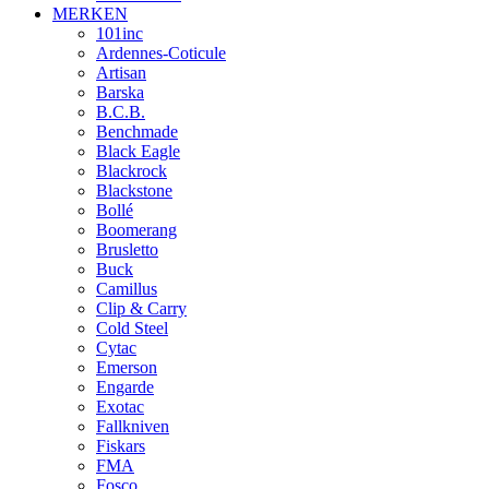
MERKEN
101inc
Ardennes-Coticule
Artisan
Barska
B.C.B.
Benchmade
Black Eagle
Blackrock
Blackstone
Bollé
Boomerang
Brusletto
Buck
Camillus
Clip & Carry
Cold Steel
Cytac
Emerson
Engarde
Exotac
Fallkniven
Fiskars
FMA
Fosco