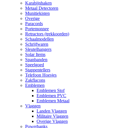
Karabijnhaken
Metaal Detectoren
Munitiekisten
Overige
Paracords
Portemonnee
Retractors (trekkoorden)
Schaalmodellen
Schrijfwaren
Sleutelhangers
Solar Items
Spanbanden
Speelgoed
Stappentellers
Telefoon Hoesjes
Zakflacons
Emblemen
Emblemen Stof
Emblemen PVC
Emblemen Metaal
Vlaggen
Landen Vlaggen
Militaire Vlaggen
Overige Vlaggen
Powerbanks