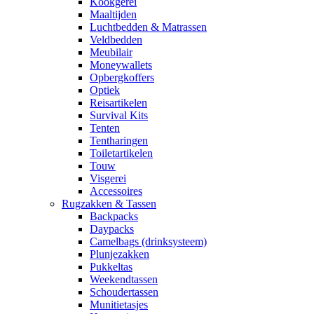
Kookgerei
Maaltijden
Luchtbedden & Matrassen
Veldbedden
Meubilair
Moneywallets
Opbergkoffers
Optiek
Reisartikelen
Survival Kits
Tenten
Tentharingen
Toiletartikelen
Touw
Visgerei
Accessoires
Rugzakken & Tassen
Backpacks
Daypacks
Camelbags (drinksysteem)
Plunjezakken
Pukkeltas
Weekendtassen
Schoudertassen
Munitietasjes