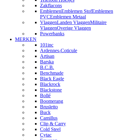
Zakflacons
Emblemen
Emblemen Stof
Emblemen
PVC
Emblemen Metaal
Vlaggen
Landen Vlaggen
Militaire
Vlaggen
Overige Vlaggen
Powerbanks
MERKEN
101inc
Ardennes-Coticule
Artisan
Barska
B.C.B.
Benchmade
Black Eagle
Blackrock
Blackstone
Bollé
Boomerang
Brusletto
Buck
Camillus
Clip & Carry
Cold Steel
Cytac