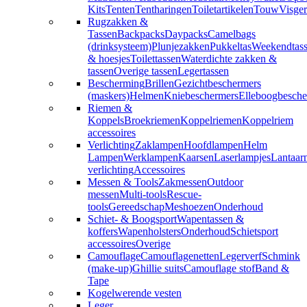
Kits
Tenten
Tentharingen
Toiletartikelen
Touw
Visger
Rugzakken &
Tassen
Backpacks
Daypacks
Camelbags
(drinksysteem)
Plunjezakken
Pukkeltas
Weekendtas
& hoesjes
Toilettassen
Waterdichte zakken &
tassen
Overige tassen
Legertassen
Bescherming
Brillen
Gezichtbeschermers
(maskers)
Helmen
Kniebeschermers
Elleboogbesche
Riemen &
Koppels
Broekriemen
Koppelriemen
Koppelriem
accessoires
Verlichting
Zaklampen
Hoofdlampen
Helm
Lampen
Werklampen
Kaarsen
Laserlampjes
Lantaar
verlichting
Accessoires
Messen & Tools
Zakmessen
Outdoor
messen
Multi-tools
Rescue-
tools
Gereedschap
Meshoezen
Onderhoud
Schiet- & Boogsport
Wapentassen &
koffers
Wapenholsters
Onderhoud
Schietsport
accessoires
Overige
Camouflage
Camouflagenetten
Legerverf
Schmink
(make-up)
Ghillie suits
Camouflage stof
Band &
Tape
Kogelwerende vesten
Leger