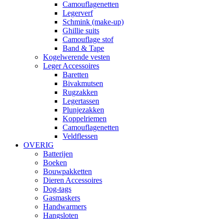
Camouflagenetten
Legerverf
Schmink (make-up)
Ghillie suits
Camouflage stof
Band & Tape
Kogelwerende vesten
Leger Accessoires
Baretten
Bivakmutsen
Rugzakken
Legertassen
Plunjezakken
Koppelriemen
Camouflagenetten
Veldflessen
OVERIG
Batterijen
Boeken
Bouwpakketten
Dieren Accessoires
Dog-tags
Gasmaskers
Handwarmers
Hangsloten