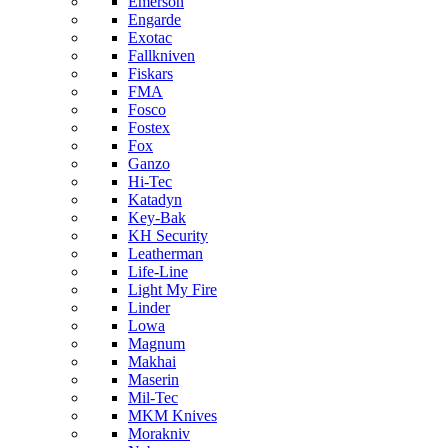
Emerson
Engarde
Exotac
Fallkniven
Fiskars
FMA
Fosco
Fostex
Fox
Ganzo
Hi-Tec
Katadyn
Key-Bak
KH Security
Leatherman
Life-Line
Light My Fire
Linder
Lowa
Magnum
Makhai
Maserin
Mil-Tec
MKM Knives
Morakniv