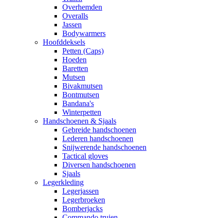
Overhemden
Overalls
Jassen
Bodywarmers
Hoofddeksels
Petten (Caps)
Hoeden
Baretten
Mutsen
Bivakmutsen
Bontmutsen
Bandana's
Winterpetten
Handschoenen & Sjaals
Gebreide handschoenen
Lederen handschoenen
Snijwerende handschoenen
Tactical gloves
Diversen handschoenen
Sjaals
Legerkleding
Legerjassen
Legerbroeken
Bomberjacks
Commando truien