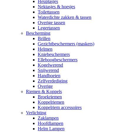
Heuptasjes
Nektasjes & hoesjes
Toilettassen
Waterdichte zakken & tassen
Overige tassen
Legertassen
Bescherming
Brillen
Gezichtbeschermers (maskers)
Helmen
Kniebeschermers
Elleboogbeschermers
Kogelwerend
Snijwerend
Handboeien
Zelfverdediging
Overige
Riemen & Koppels
Broekriemen
Koppelriemen
Koppelriem accessoires
Verlichting
Zaklampen
Hoofdlampen
Helm Lampen