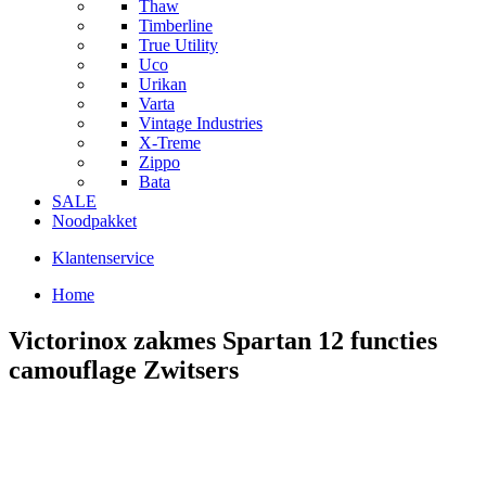
Thaw
Timberline
True Utility
Uco
Urikan
Varta
Vintage Industries
X-Treme
Zippo
Bata
SALE
Noodpakket
Klantenservice
Home
Victorinox zakmes Spartan 12 functies
camouflage Zwitsers