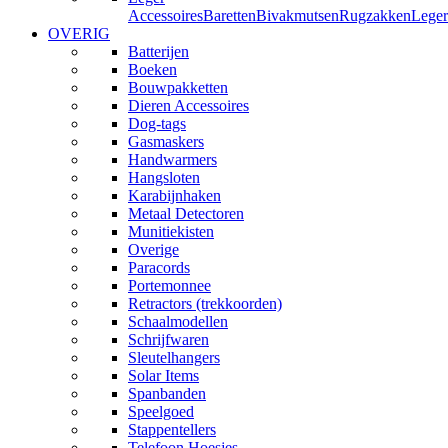
Accessoires
Baretten
Bivakmutsen
Rugzakken
Leger
OVERIG
Batterijen
Boeken
Bouwpakketten
Dieren Accessoires
Dog-tags
Gasmaskers
Handwarmers
Hangsloten
Karabijnhaken
Metaal Detectoren
Munitiekisten
Overige
Paracords
Portemonnee
Retractors (trekkoorden)
Schaalmodellen
Schrijfwaren
Sleutelhangers
Solar Items
Spanbanden
Speelgoed
Stappentellers
Telefoon Hoesjes