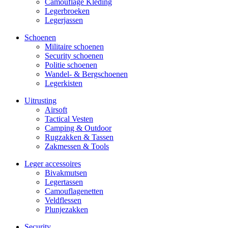
Camouflage Kleding
Legerbroeken
Legerjassen
Schoenen
Militaire schoe­nen
Security schoenen
Politie schoenen
Wandel- & Berg­­schoenen
Legerkisten
Uitrusting
Airsoft
Tactical Ves­ten
Camping & Outdoor
Rugzakken & Tassen
Zakmessen & Tools
Leger accessoires
Bivakmutsen
Legertassen
Camouflage­­netten
Veldflessen
Plunjezakken
Security