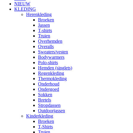
NIEUW
KLEDING
Herenkleding
Broeken
Jassen
T-shirts
Truien
Overhemden
Overalls
Sweaters/vesten
Bodywarmers
Polo-shirts
Hemden (singlets)
Regenkleding
Thermokleding
Onderhoud
Ondergoed
Sokken
Bretels
Stropdassen
Outdoorjassen
Kinderkleding
Broeken
T-Shirts
Truien