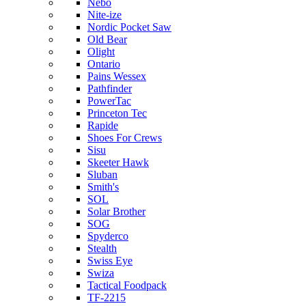
Nebo
Nite-ize
Nordic Pocket Saw
Old Bear
Olight
Ontario
Pains Wessex
Pathfinder
PowerTac
Princeton Tec
Rapide
Shoes For Crews
Sisu
Skeeter Hawk
Sluban
Smith's
SOL
Solar Brother
SOG
Spyderco
Stealth
Swiss Eye
Swiza
Tactical Foodpack
TF-2215