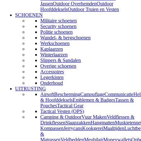
Jassen
Outdoor Overhemden
Outdoor
Hoofddeksels
Outdoor Truien en Vesten
SCHOENEN
Militaire schoenen
Security schoenen
Politie schoenen
Wandel- & bergschoenen
Werkschoenen
Kaplaarzen
Winterlaarzen
Slippers & Sandalen
Overige schoenen
Accessoires
Legerkisten
Onderhoud
UITRUSTING
Airsoft
Bescherming
Camouflage
Communicatie
He
& Hoofddeksels
Emblemen & Badges
Tassen &
Pouches
Tactical Gear
Tactical Vesten (OPS)
Camping & Outdoor
Vuur Maken
Veldflessen &
Drinkflessen
Slaapzakken
Hangmatten
Muskietenne
Kompassen
Jerrycans
Kookgerei
Maaltijden
Luchtbe
&
Matrassen
Veldbedden
Meubilair
Moneywallets
Opbe