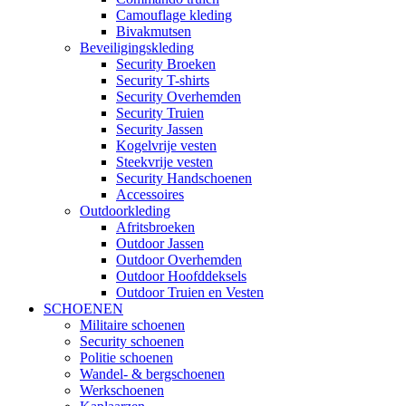
Camouflage kleding
Bivakmutsen
Beveiligingskleding
Security Broeken
Security T-shirts
Security Overhemden
Security Truien
Security Jassen
Kogelvrije vesten
Steekvrije vesten
Security Handschoenen
Accessoires
Outdoorkleding
Afritsbroeken
Outdoor Jassen
Outdoor Overhemden
Outdoor Hoofddeksels
Outdoor Truien en Vesten
SCHOENEN
Militaire schoenen
Security schoenen
Politie schoenen
Wandel- & bergschoenen
Werkschoenen