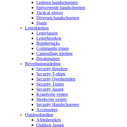
Lederen handschoenen
Snijwerende handschoenen
Tactical gloves
Diversen handschoenen
Sjaals
Legerkleding
Legerjassen
Legerbroeken
Bomberjacks
Commando truien
Camouflage kleding
Bivakmutsen
Beveiligingskleding
Security Broeken
Security T-shirts
Security Overhemden
Security Truien
Security Jassen
Kogelvrije vesten
Steekvrije vesten
Security Handschoenen
Accessoires
Outdoorkleding
Afritsbroeken
Outdoor Jassen