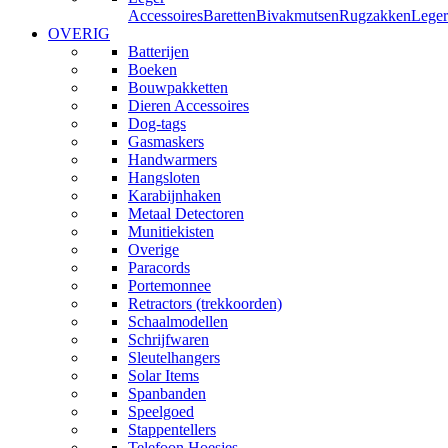
Accessoires
Baretten
Bivakmutsen
Rugzakken
Leger
OVERIG
Batterijen
Boeken
Bouwpakketten
Dieren Accessoires
Dog-tags
Gasmaskers
Handwarmers
Hangsloten
Karabijnhaken
Metaal Detectoren
Munitiekisten
Overige
Paracords
Portemonnee
Retractors (trekkoorden)
Schaalmodellen
Schrijfwaren
Sleutelhangers
Solar Items
Spanbanden
Speelgoed
Stappentellers
Telefoon Hoesjes