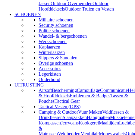
Jassen
Outdoor Overhemden
Outdoor
Hoofddeksels
Outdoor Truien en Vesten
SCHOENEN
Militaire schoenen
Security schoenen
Politie schoenen
Wandel- & bergschoenen
Werkschoenen
Kaplaarzen
Winterlaarzen
Slippers & Sandalen
Overige schoenen
Accessoires
Legerkisten
Onderhoud
UITRUSTING
Airsoft
Bescherming
Camouflage
Communicatie
He
& Hoofddeksels
Emblemen & Badges
Tassen &
Pouches
Tactical Gear
Tactical Vesten (OPS)
Camping & Outdoor
Vuur Maken
Veldflessen &
Drinkflessen
Slaapzakken
Hangmatten
Muskietenne
Kompassen
Jerrycans
Kookgerei
Maaltijden
Luchtbe
&
Matrassen
Veldbedden
Meubilair
Moneywallets
Opbe