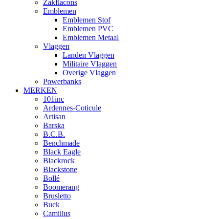
Zakflacons
Emblemen
Emblemen Stof
Emblemen PVC
Emblemen Metaal
Vlaggen
Landen Vlaggen
Militaire Vlaggen
Overige Vlaggen
Powerbanks
MERKEN
101inc
Ardennes-Coticule
Artisan
Barska
B.C.B.
Benchmade
Black Eagle
Blackrock
Blackstone
Bollé
Boomerang
Brusletto
Buck
Camillus