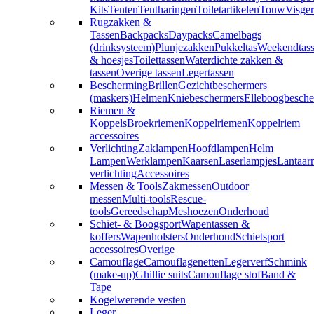
Kits
Tenten
Tentharingen
Toiletartikelen
Touw
Visger
Rugzakken &
Tassen
Backpacks
Daypacks
Camelbags
(drinksysteem)
Plunjezakken
Pukkeltas
Weekendtas
& hoesjes
Toilettassen
Waterdichte zakken &
tassen
Overige tassen
Legertassen
Bescherming
Brillen
Gezichtbeschermers
(maskers)
Helmen
Kniebeschermers
Elleboogbesche
Riemen &
Koppels
Broekriemen
Koppelriemen
Koppelriem
accessoires
Verlichting
Zaklampen
Hoofdlampen
Helm
Lampen
Werklampen
Kaarsen
Laserlampjes
Lantaar
verlichting
Accessoires
Messen & Tools
Zakmessen
Outdoor
messen
Multi-tools
Rescue-
tools
Gereedschap
Meshoezen
Onderhoud
Schiet- & Boogsport
Wapentassen &
koffers
Wapenholsters
Onderhoud
Schietsport
accessoires
Overige
Camouflage
Camouflagenetten
Legerverf
Schmink
(make-up)
Ghillie suits
Camouflage stof
Band &
Tape
Kogelwerende vesten
Leger