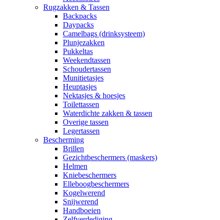
Rugzakken & Tassen
Backpacks
Daypacks
Camelbags (drinksysteem)
Plunjezakken
Pukkeltas
Weekendtassen
Schoudertassen
Munitietasjes
Heuptasjes
Nektasjes & hoesjes
Toilettassen
Waterdichte zakken & tassen
Overige tassen
Legertassen
Bescherming
Brillen
Gezichtbeschermers (maskers)
Helmen
Kniebeschermers
Elleboogbeschermers
Kogelwerend
Snijwerend
Handboeien
Zelfverdediging