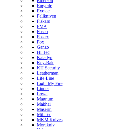
Emerson
Engarde
Exotac
Fallkniven
Fiskars
FMA
Fosco
Fostex
Fox
Ganzo
Hi-Tec
Katadyn
Key-Bak
KH Security
Leatherman
Life-Line
Light My Fire
Linder
Lowa
Magnum
Makhai
Maserin
Mil-Tec
MKM Knives
Morakniv