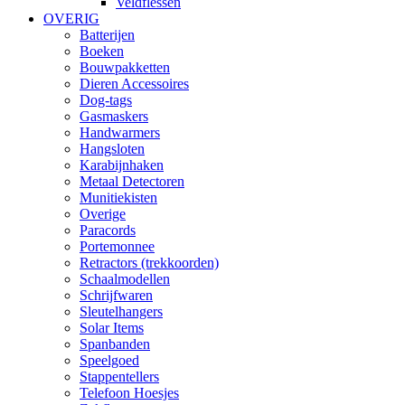
Veldflessen
OVERIG
Batterijen
Boeken
Bouwpakketten
Dieren Accessoires
Dog-tags
Gasmaskers
Handwarmers
Hangsloten
Karabijnhaken
Metaal Detectoren
Munitiekisten
Overige
Paracords
Portemonnee
Retractors (trekkoorden)
Schaalmodellen
Schrijfwaren
Sleutelhangers
Solar Items
Spanbanden
Speelgoed
Stappentellers
Telefoon Hoesjes