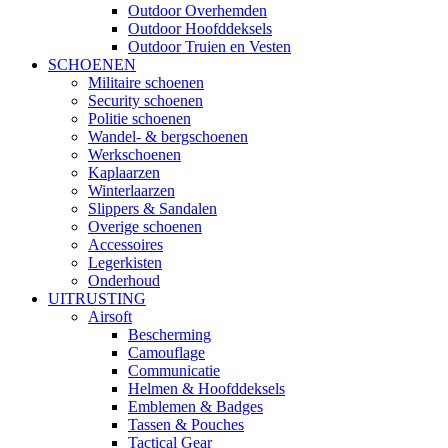
Outdoor Overhemden
Outdoor Hoofddeksels
Outdoor Truien en Vesten
SCHOENEN
Militaire schoenen
Security schoenen
Politie schoenen
Wandel- & bergschoenen
Werkschoenen
Kaplaarzen
Winterlaarzen
Slippers & Sandalen
Overige schoenen
Accessoires
Legerkisten
Onderhoud
UITRUSTING
Airsoft
Bescherming
Camouflage
Communicatie
Helmen & Hoofddeksels
Emblemen & Badges
Tassen & Pouches
Tactical Gear