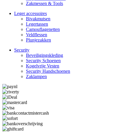
Zakmessen & Tools
Leger accessoires
Bivakmutsen
Legertassen
Camouflage­­netten
Veldflessen
Plunjezakken
Security
Beveiligings­­kleding
Security Schoenen
Kogelvrije Vesten
Security Hand­­schoenen
Zaklampen