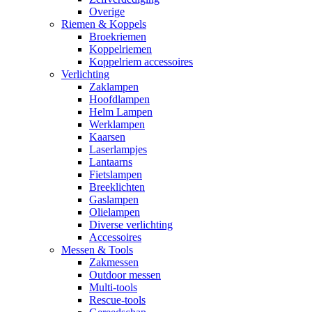
Overige
Riemen & Koppels
Broekriemen
Koppelriemen
Koppelriem accessoires
Verlichting
Zaklampen
Hoofdlampen
Helm Lampen
Werklampen
Kaarsen
Laserlampjes
Lantaarns
Fietslampen
Breeklichten
Gaslampen
Olielampen
Diverse verlichting
Accessoires
Messen & Tools
Zakmessen
Outdoor messen
Multi-tools
Rescue-tools