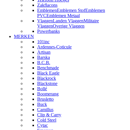
Zakflacons
Emblemen
Emblemen Stof
Emblemen
PVC
Emblemen Metaal
Vlaggen
Landen Vlaggen
Militaire
Vlaggen
Overige Vlaggen
Powerbanks
MERKEN
101inc
Ardennes-Coticule
Artisan
Barska
B.C.B.
Benchmade
Black Eagle
Blackrock
Blackstone
Bollé
Boomerang
Brusletto
Buck
Camillus
Clip & Carry
Cold Steel
Cytac