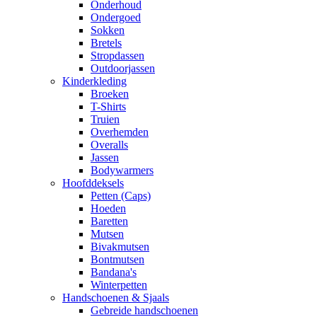
Onderhoud
Ondergoed
Sokken
Bretels
Stropdassen
Outdoorjassen
Kinderkleding
Broeken
T-Shirts
Truien
Overhemden
Overalls
Jassen
Bodywarmers
Hoofddeksels
Petten (Caps)
Hoeden
Baretten
Mutsen
Bivakmutsen
Bontmutsen
Bandana's
Winterpetten
Handschoenen & Sjaals
Gebreide handschoenen