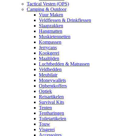
Tactical Vesten (OPS)
Camping & Outdoor
Vuur Maken
Veldflessen & Drinkflessen
Slaapzakken
Hangmatten
Muskietennetten
Kompassen
Jerrycans
Kookgerei
Maaltijden
Luchtbedden & Matrassen
Veldbedden
Meubilair
Moneywallets
Opbergkoffers
Optiek
Reisartikelen
Survival Kits
Tenten
Tentharingen
Toiletartikelen
Touw
Visgerei
Accessoires