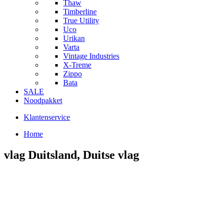
Thaw
Timberline
True Utility
Uco
Urikan
Varta
Vintage Industries
X-Treme
Zippo
Bata
SALE
Noodpakket
Klantenservice
Home
vlag Duitsland, Duitse vlag