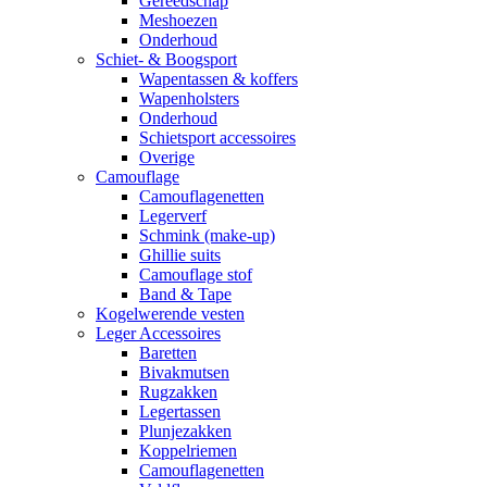
Gereedschap
Meshoezen
Onderhoud
Schiet- & Boogsport
Wapentassen & koffers
Wapenholsters
Onderhoud
Schietsport accessoires
Overige
Camouflage
Camouflagenetten
Legerverf
Schmink (make-up)
Ghillie suits
Camouflage stof
Band & Tape
Kogelwerende vesten
Leger Accessoires
Baretten
Bivakmutsen
Rugzakken
Legertassen
Plunjezakken
Koppelriemen
Camouflagenetten