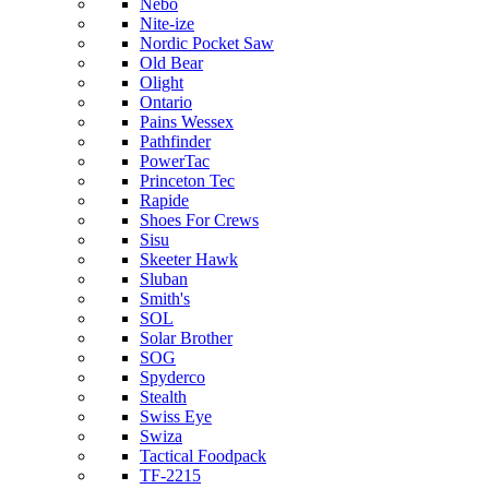
Nebo
Nite-ize
Nordic Pocket Saw
Old Bear
Olight
Ontario
Pains Wessex
Pathfinder
PowerTac
Princeton Tec
Rapide
Shoes For Crews
Sisu
Skeeter Hawk
Sluban
Smith's
SOL
Solar Brother
SOG
Spyderco
Stealth
Swiss Eye
Swiza
Tactical Foodpack
TF-2215