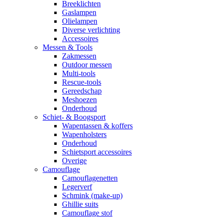
Breeklichten
Gaslampen
Olielampen
Diverse verlichting
Accessoires
Messen & Tools
Zakmessen
Outdoor messen
Multi-tools
Rescue-tools
Gereedschap
Meshoezen
Onderhoud
Schiet- & Boogsport
Wapentassen & koffers
Wapenholsters
Onderhoud
Schietsport accessoires
Overige
Camouflage
Camouflagenetten
Legerverf
Schmink (make-up)
Ghillie suits
Camouflage stof