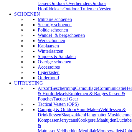
Jassen
Outdoor Overhemden
Outdoor
Hoofddeksels
Outdoor Truien en Vesten
SCHOENEN
Militaire schoenen
Security schoenen
Politie schoenen
Wandel- & bergschoenen
Werkschoenen
Kaplaarzen
Winterlaarzen
Slippers & Sandalen
Overige schoenen
Accessoires
Legerkisten
Onderhoud
UITRUSTING
Airsoft
Bescherming
Camouflage
Communicatie
He
& Hoofddeksels
Emblemen & Badges
Tassen &
Pouches
Tactical Gear
Tactical Vesten (OPS)
Camping & Outdoor
Vuur Maken
Veldflessen &
Drinkflessen
Slaapzakken
Hangmatten
Muskietenne
Kompassen
Jerrycans
Kookgerei
Maaltijden
Luchtbe
&
Matrassen
Veldbedden
Meubilair
Moneywallets
Opbe