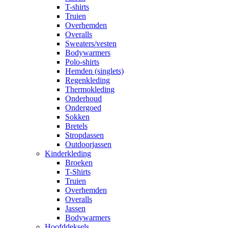
T-shirts
Truien
Overhemden
Overalls
Sweaters/vesten
Bodywarmers
Polo-shirts
Hemden (singlets)
Regenkleding
Thermokleding
Onderhoud
Ondergoed
Sokken
Bretels
Stropdassen
Outdoorjassen
Kinderkleding
Broeken
T-Shirts
Truien
Overhemden
Overalls
Jassen
Bodywarmers
Hoofddeksels