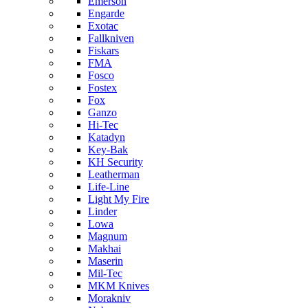
Emerson
Engarde
Exotac
Fallkniven
Fiskars
FMA
Fosco
Fostex
Fox
Ganzo
Hi-Tec
Katadyn
Key-Bak
KH Security
Leatherman
Life-Line
Light My Fire
Linder
Lowa
Magnum
Makhai
Maserin
Mil-Tec
MKM Knives
Morakniv