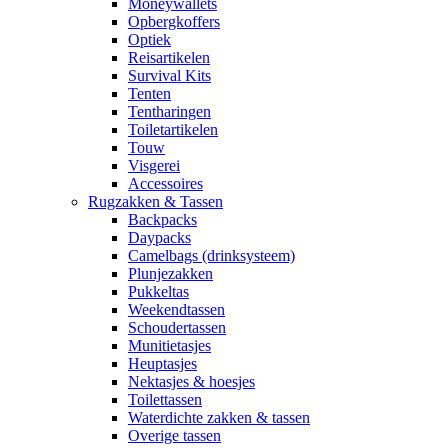
Moneywallets
Opbergkoffers
Optiek
Reisartikelen
Survival Kits
Tenten
Tentharingen
Toiletartikelen
Touw
Visgerei
Accessoires
Rugzakken & Tassen
Backpacks
Daypacks
Camelbags (drinksysteem)
Plunjezakken
Pukkeltas
Weekendtassen
Schoudertassen
Munitietasjes
Heuptasjes
Nektasjes & hoesjes
Toilettassen
Waterdichte zakken & tassen
Overige tassen