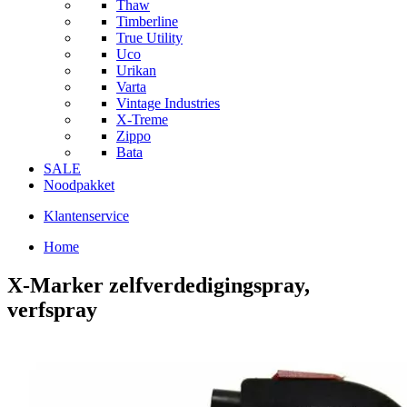
Thaw
Timberline
True Utility
Uco
Urikan
Varta
Vintage Industries
X-Treme
Zippo
Bata
SALE
Noodpakket
Klantenservice
Home
X-Marker zelfverdedigingspray,
verfspray