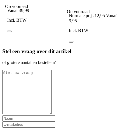
Companion Spark Black
101inc Molle pouch Shot
Shell CO2 zwart
Op voorraad
Vanaf
39,99
Op voorraad
Normale prijs
12,95
Vanaf
Incl. BTW
9,95
Incl. BTW
Stel een vraag over dit artikel
of grotere aantallen bestellen?