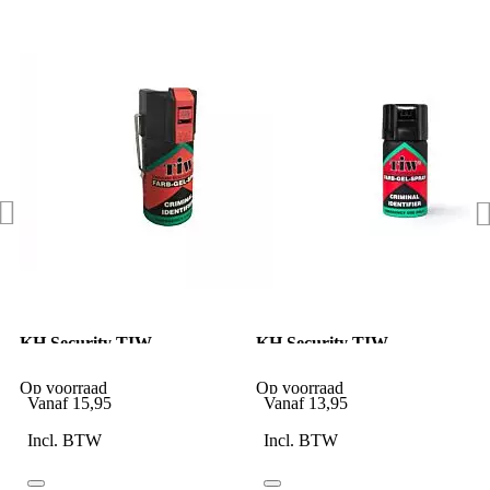
KH Security TIW
KH Security TIW
Zelfverdedigingsspray 40ml
Zelfverdedigingsspray
zonder clip 40ml
Op voorraad
Op voorraad
Vanaf
15,95
Vanaf
13,95
Incl. BTW
Incl. BTW