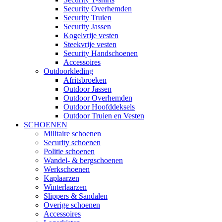
Security Overhemden
Security Truien
Security Jassen
Kogelvrije vesten
Steekvrije vesten
Security Handschoenen
Accessoires
Outdoorkleding
Afritsbroeken
Outdoor Jassen
Outdoor Overhemden
Outdoor Hoofddeksels
Outdoor Truien en Vesten
SCHOENEN
Militaire schoenen
Security schoenen
Politie schoenen
Wandel- & bergschoenen
Werkschoenen
Kaplaarzen
Winterlaarzen
Slippers & Sandalen
Overige schoenen
Accessoires