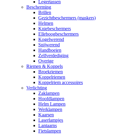
Legertassen
Bescherming
Brillen
Gezichtbeschermers (maskers)
Helmen
Kniebeschermers
Elleboogbeschermers
Kogelwerend
Snijwerend
Handboeien
Zelfverdediging
Overige
Riemen & Koppels
Broekriemen
Koppelriemen
Koppelriem accessoires
Verlichting
Zaklampen
Hoofdlampen
Helm Lampen
Werklampen
Kaarsen
Laserlampjes
Lantaarns
Fietslampen