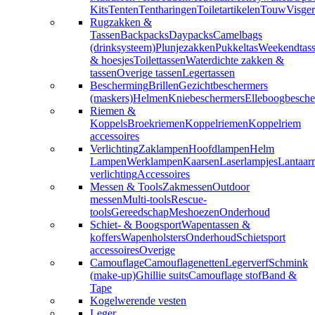
Kits
Tenten
Tentharingen
Toiletartikelen
Touw
Visger
Rugzakken &
Tassen
Backpacks
Daypacks
Camelbags
(drinksysteem)
Plunjezakken
Pukkeltas
Weekendtas
& hoesjes
Toilettassen
Waterdichte zakken &
tassen
Overige tassen
Legertassen
Bescherming
Brillen
Gezichtbeschermers
(maskers)
Helmen
Kniebeschermers
Elleboogbesche
Riemen &
Koppels
Broekriemen
Koppelriemen
Koppelriem
accessoires
Verlichting
Zaklampen
Hoofdlampen
Helm
Lampen
Werklampen
Kaarsen
Laserlampjes
Lantaar
verlichting
Accessoires
Messen & Tools
Zakmessen
Outdoor
messen
Multi-tools
Rescue-
tools
Gereedschap
Meshoezen
Onderhoud
Schiet- & Boogsport
Wapentassen &
koffers
Wapenholsters
Onderhoud
Schietsport
accessoires
Overige
Camouflage
Camouflagenetten
Legerverf
Schmink
(make-up)
Ghillie suits
Camouflage stof
Band &
Tape
Kogelwerende vesten
Leger