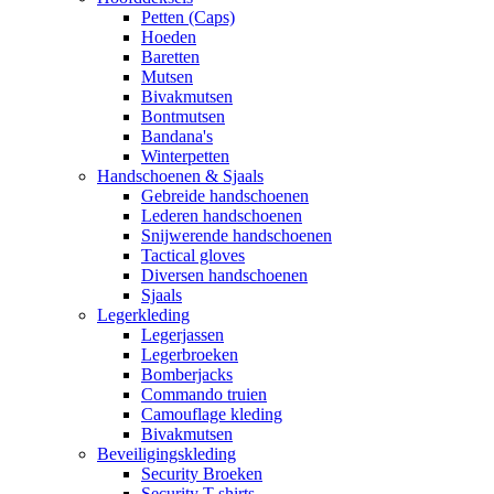
Petten (Caps)
Hoeden
Baretten
Mutsen
Bivakmutsen
Bontmutsen
Bandana's
Winterpetten
Handschoenen & Sjaals
Gebreide handschoenen
Lederen handschoenen
Snijwerende handschoenen
Tactical gloves
Diversen handschoenen
Sjaals
Legerkleding
Legerjassen
Legerbroeken
Bomberjacks
Commando truien
Camouflage kleding
Bivakmutsen
Beveiligingskleding
Security Broeken
Security T-shirts