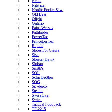
Nebo
Nite-ize
Nordic Pocket Saw
Old Bear
Olight
Ontario
Pains Wessex
Pathfinder
PowerTac
Princeton Tec
Rapide
Shoes For Crews
Sisu
Skeeter Hawk
Sluban
Smith's
SOL
Solar Brother
SOG
Spyderco
Stealth
Swiss Eye
Swiza
Tactical Foodpack
TF-2215