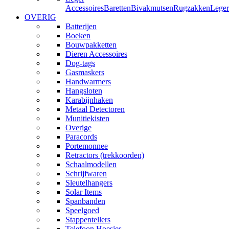
Accessoires
Baretten
Bivakmutsen
Rugzakken
Leger
OVERIG
Batterijen
Boeken
Bouwpakketten
Dieren Accessoires
Dog-tags
Gasmaskers
Handwarmers
Hangsloten
Karabijnhaken
Metaal Detectoren
Munitiekisten
Overige
Paracords
Portemonnee
Retractors (trekkoorden)
Schaalmodellen
Schrijfwaren
Sleutelhangers
Solar Items
Spanbanden
Speelgoed
Stappentellers
Telefoon Hoesjes