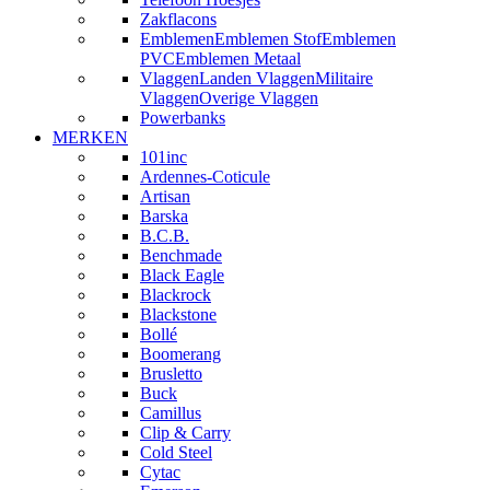
Zakflacons
Emblemen
Emblemen Stof
Emblemen
PVC
Emblemen Metaal
Vlaggen
Landen Vlaggen
Militaire
Vlaggen
Overige Vlaggen
Powerbanks
MERKEN
101inc
Ardennes-Coticule
Artisan
Barska
B.C.B.
Benchmade
Black Eagle
Blackrock
Blackstone
Bollé
Boomerang
Brusletto
Buck
Camillus
Clip & Carry
Cold Steel
Cytac