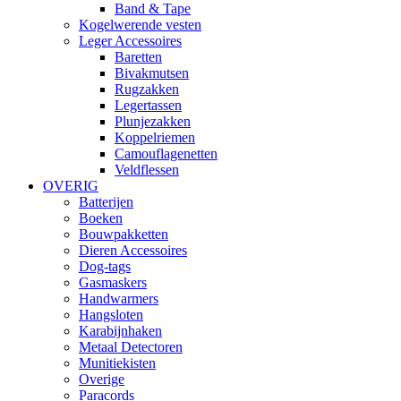
Band & Tape
Kogelwerende vesten
Leger Accessoires
Baretten
Bivakmutsen
Rugzakken
Legertassen
Plunjezakken
Koppelriemen
Camouflagenetten
Veldflessen
OVERIG
Batterijen
Boeken
Bouwpakketten
Dieren Accessoires
Dog-tags
Gasmaskers
Handwarmers
Hangsloten
Karabijnhaken
Metaal Detectoren
Munitiekisten
Overige
Paracords