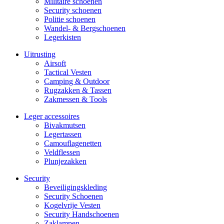
Militaire schoe­nen
Security schoenen
Politie schoenen
Wandel- & Berg­­schoenen
Legerkisten
Uitrusting
Airsoft
Tactical Ves­ten
Camping & Outdoor
Rugzakken & Tassen
Zakmessen & Tools
Leger accessoires
Bivakmutsen
Legertassen
Camouflage­­netten
Veldflessen
Plunjezakken
Security
Beveiligings­­kleding
Security Schoenen
Kogelvrije Vesten
Security Hand­­schoenen
Zaklampen