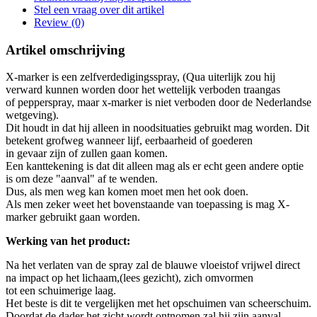
Stel een vraag over dit artikel
Review (0)
Artikel omschrijving
X-marker is een zelfverdedigingsspray, (Qua uiterlijk zou hij
verward kunnen worden door het wettelijk verboden traangas
of pepperspray, maar x-marker is niet verboden door de Nederlandse
wetgeving).
Dit houdt in dat hij alleen in noodsituaties gebruikt mag worden. Dit
betekent grofweg wanneer lijf, eerbaarheid of goederen
in gevaar zijn of zullen gaan komen.
Een kanttekening is dat dit alleen mag als er echt geen andere optie
is om deze "aanval" af te wenden.
Dus, als men weg kan komen moet men het ook doen.
Als men zeker weet het bovenstaande van toepassing is mag X-
marker gebruikt gaan worden.
Werking van het product:
Na het verlaten van de spray zal de blauwe vloeistof vrijwel direct
na impact op het lichaam,(lees gezicht), zich omvormen
tot een schuimerige laag.
Het beste is dit te vergelijken met het opschuimen van scheerschuim.
Doordat de dader het zicht wordt ontnomen zal hij zijn aanval