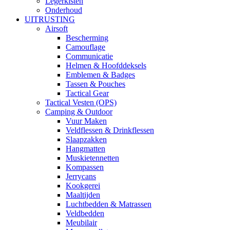
Legerkisten
Onderhoud
UITRUSTING
Airsoft
Bescherming
Camouflage
Communicatie
Helmen & Hoofddeksels
Emblemen & Badges
Tassen & Pouches
Tactical Gear
Tactical Vesten (OPS)
Camping & Outdoor
Vuur Maken
Veldflessen & Drinkflessen
Slaapzakken
Hangmatten
Muskietennetten
Kompassen
Jerrycans
Kookgerei
Maaltijden
Luchtbedden & Matrassen
Veldbedden
Meubilair